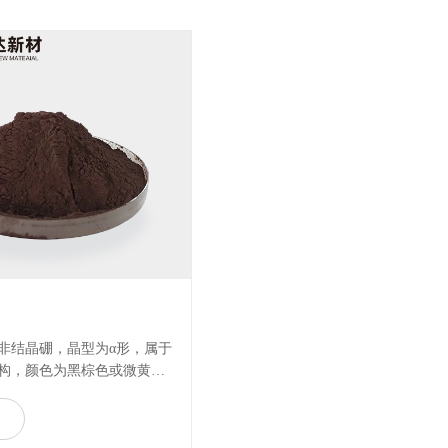
非结晶硼，晶型为α形，属于
构，颜色为黑棕色或微黄
工生产的无定形硼粉为高端
度加工硼含量可达到99%，
多
粒度为D50≤2μm；按照客户