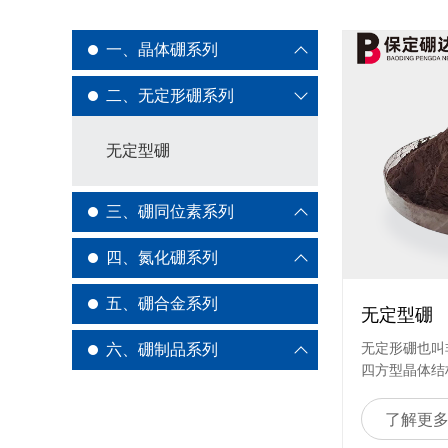
一、晶体硼系列
二、无定形硼系列
无定型硼
三、硼同位素系列
四、氮化硼系列
五、硼合金系列
无定型硼
六、硼制品系列
无定形硼也叫
四方型晶体结
色。本公司加
产品，经过深
了解更
99.9%；常规