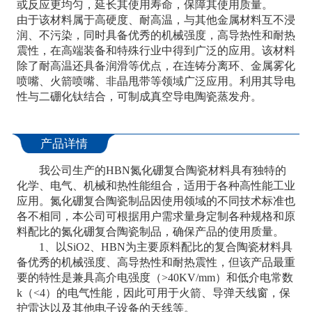
或反应更均匀，延长其使用寿命，保障其使用质量。
由于该材料属于高硬度、耐高温，与其他金属材料互不浸
润、不污染，同时具备优秀的机械强度，高导热性和耐热
震性，在高端装备和特殊行业中得到广泛的应用。该材料
除了耐高温还具备润滑等优点，在连铸分离环、金属雾化
喷嘴、火箭喷嘴、非晶甩带等领域广泛应用。利用其导电
性与二硼化钛结合，可制成真空导电陶瓷蒸发舟。
产品详情
我公司生产的HBN氮化硼复合陶瓷材料具有独特的
化学、电气、机械和热性能组合，适用于各种高性能工业
应用。氮化硼复合陶瓷制品因使用领域的不同技术标准也
各不相同，本公司可根据用户需求量身定制各种规格和原
料配比的氮化硼复合陶瓷制品，确保产品的使用质量。
1、以SiO2、HBN为主要原料配比的复合陶瓷材料具
备优秀的机械强度、高导热性和耐热震性，但该产品最重
要的特性是兼具高介电强度（>40KV/mm）和低介电常数
k（<4）的电气性能，因此可用于火箭、导弹天线窗，保
护雷达以及其他电子设备的天线等。