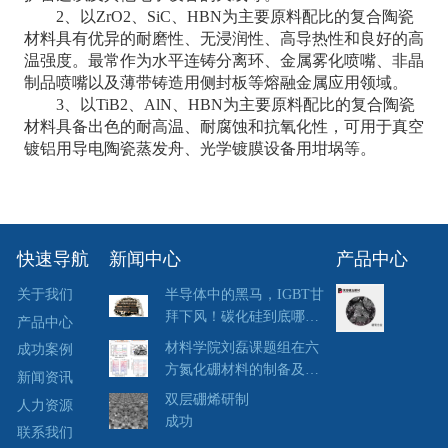
2、以ZrO2、SiC、HBN为主要原料配比的复合陶瓷
材料具有优异的耐磨性、无浸润性、高导热性和良好的高
温强度。最常作为水平连铸分离环、金属雾化喷嘴、非晶
制品喷嘴以及薄带铸造用侧封板等熔融金属应用领域。
3、以TiB2、AlN、HBN为主要原料配比的复合陶瓷
材料具备出色的耐高温、耐腐蚀和抗氧化性，可用于真空
镀铝用导电陶瓷蒸发舟、光学镀膜设备用坩埚等。
快速导航
新闻中心
产品中心
关于我们
半导体中的黑马，IGBT甘
拜下风！碳化硅到底哪里
产品中心
强？
材料学院刘磊课题组在六
成功案例
方氮化硼材料的制备及其
新闻资讯
同位素效应研究...
双层硼烯研制
人力资源
成功
联系我们